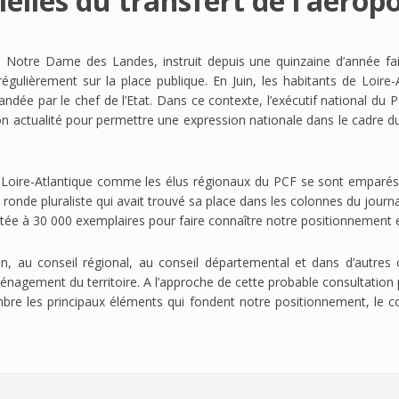
tielles du transfert de l’aéro
rs Notre Dame des Landes, instruit depuis une quinzaine d’année fai
 régulièrement sur la place publique. En Juin, les habitants de Loire
mandée par le chef de l’Etat. Dans ce contexte, l’exécutif national
 son actualité pour permettre une expression nationale dans le cadre d
oire-Atlantique comme les élus régionaux du PCF se sont emparés 
 ronde pluraliste qui avait trouvé sa place dans les colonnes du journ
itée à 30 000 exemplaires pour faire connaître notre positionnement e
on, au conseil régional, au conseil départemental et dans d’autres c
énagement du territoire. A l’approche de cette probable consultation p
re les principaux éléments qui fondent notre positionnement, le c