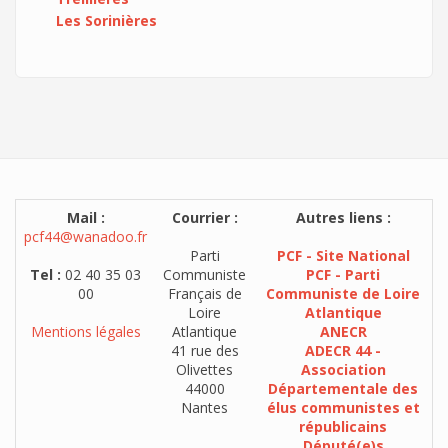
Les Sorinières
Mail :
Courrier :
Autres liens :
pcf44@wanadoo.fr
Parti
PCF - Site National
Tel :
02 40 35 03
Communiste
PCF - Parti
00
Français de
Communiste de Loire
Loire
Atlantique
Mentions légales
Atlantique
ANECR
41 rue des
ADECR 44 -
Olivettes
Association
44000
Départementale des
Nantes
élus communistes et
républicains
Député(e)s